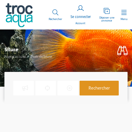
Déposer une
Rechercher
Menu
annonce
Account
Silure
Page d’accueil
Profil de Silure
Rechercher