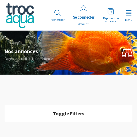
Déposer une
Rechercher
Menu
annonce
Account
Nos annonces
Page d’accueil
Nos annonces
Toggle Filters