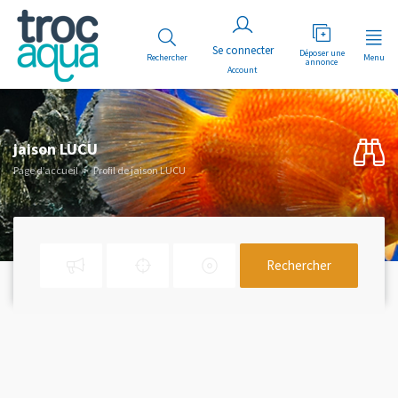
Déposer une
Rechercher
Menu
annonce
Account
jaison LUCU
Page d’accueil
Profil de jaison LUCU
Rechercher