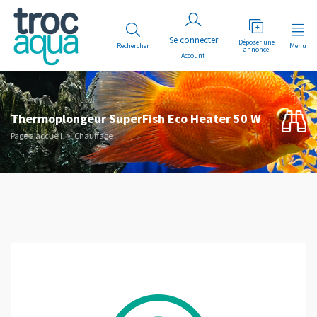
Déposer une
Rechercher
Menu
annonce
Account
Thermoplongeur SuperFish Eco Heater 50 W
Page d’accueil
Chauffage