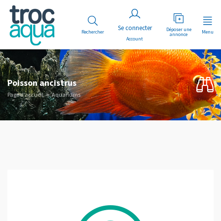
Déposer une
Rechercher
Menu
annonce
Account
Poisson ancistrus
Page d’accueil
Aquariums