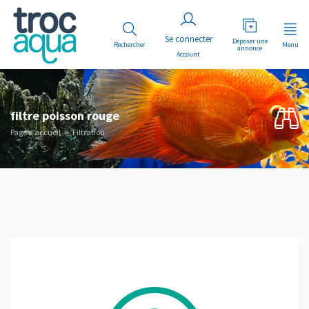
Déposer une
Rechercher
Menu
annonce
Account
filtre poisson rouge
Page d’accueil
Filtration