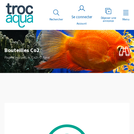
Déposer une
Rechercher
Menu
annonce
Account
Bouteilles Co2
Page d’accueil
Co2 - Ozone