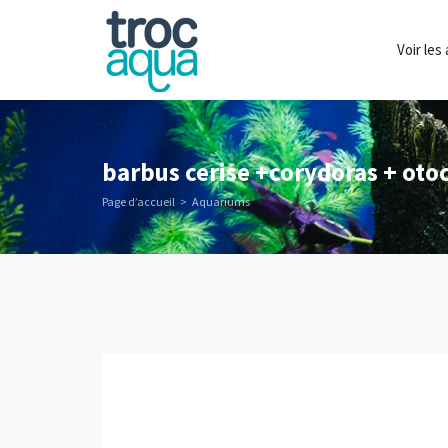
Voir le
barbus cerise +corydoras + ot
Page d’accueil
Aquariums