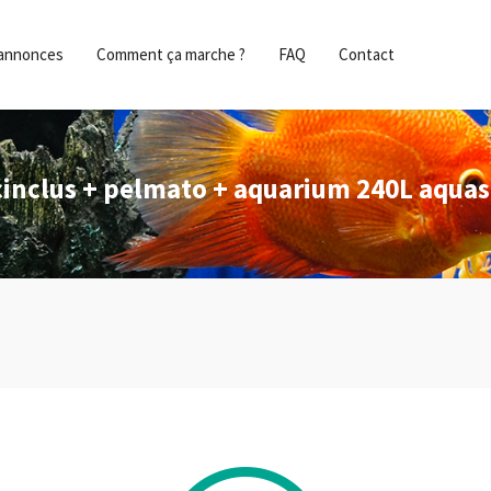
s annonces
Comment ça marche ?
FAQ
Contact
ocinclus + pelmato + aquarium 240L aqua