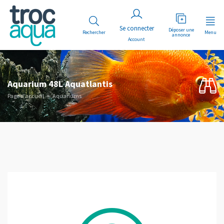
Déposer une
Rechercher
Menu
annonce
Account
Aquarium 48L Aquatlantis
Page d’accueil
Aquariums